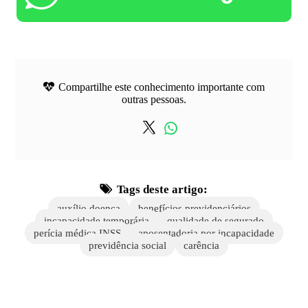
Compartilhe este conhecimento importante com
outras pessoas.
Tags deste artigo:
auxílio doença
benefícios previdenciários
incapacidade temporária
qualidade de segurado
perícia médica INSS
aposentadoria por incapacidade
previdência social
carência