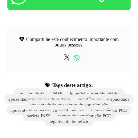
Compartilhe este conhecimento importante com
outras pessoas.
Tags deste artigo:
aposentadoria
INSS
benefícios previdenciários
aposentadoria por insalubridade
benefício por incapacidade
aposentadoria por tempo de contribuição
aposentadoria pessoa com deficiência
laudo médico PCD
perícia INSS
tempo de contribuição PCD
negativa de benefício